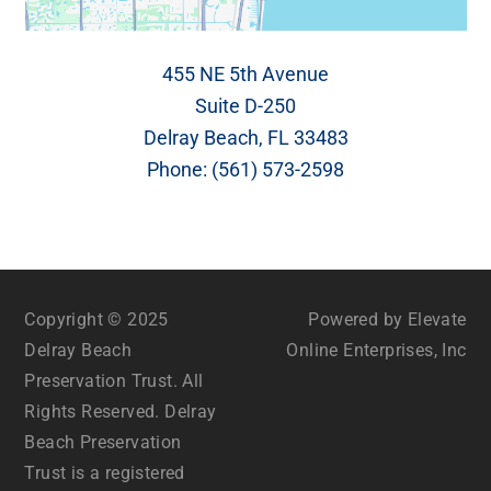
455 NE 5th Avenue
Suite D-250
Delray Beach, FL 33483
Phone:
(561) 573-2598
Copyright © 2025
Powered by Elevate
Delray Beach
Online Enterprises, Inc
Preservation Trust. All
Rights Reserved. Delray
Beach Preservation
Trust is a registered