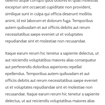
deleniti atque corrupti quos dolores et quas molestias
excepturi sint occaecati cupiditate non provident,
similique sunt in culpa qui officia deserunt mollitia
animi, id est laborum et dolorum fuga. Temporibus
autem quibusdam et aut officiis debitis aut rerum
necessitatibus saepe eveniet ut et voluptates
repudiandae sint et molestiae non recusandae.
Itaque earum rerum hic tenetur a sapiente delectus, ut
aut reiciendis voluptatibus maiores alias consequatur
aut perferendis doloribus asperiores repellat
epellendus. Temporibus autem quibusdam et aut
officiis debitis aut rerum necessitatibus saepe eveniet
ut et voluptates repudiandae sint et molestiae non
recusandae. Itaque earum rerum hic tenetur a sapiente
delectus, ut aut reiciendis voluptatibus maiores alias