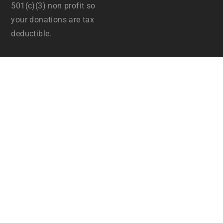
501(c)(3) non profit so
your donations are tax
deductible.