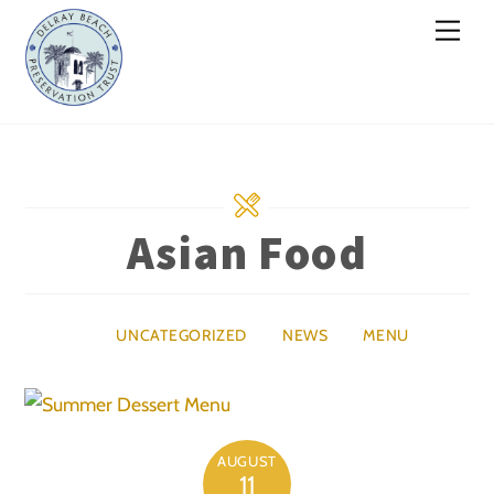
Skip
Men
to
content
Asian Food
UNCATEGORIZED
NEWS
MENU
AUGUST
11