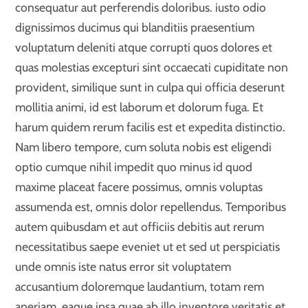
consequatur aut perferendis doloribus. iusto odio
dignissimos ducimus qui blanditiis praesentium
voluptatum deleniti atque corrupti quos dolores et
quas molestias excepturi sint occaecati cupiditate non
provident, similique sunt in culpa qui officia deserunt
mollitia animi, id est laborum et dolorum fuga. Et
harum quidem rerum facilis est et expedita distinctio.
Nam libero tempore, cum soluta nobis est eligendi
optio cumque nihil impedit quo minus id quod
maxime placeat facere possimus, omnis voluptas
assumenda est, omnis dolor repellendus. Temporibus
autem quibusdam et aut officiis debitis aut rerum
necessitatibus saepe eveniet ut et sed ut perspiciatis
unde omnis iste natus error sit voluptatem
accusantium doloremque laudantium, totam rem
aperiam, eaque ipsa quae ab illo inventore veritatis et